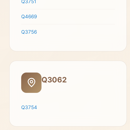
Q3751
Q4669
Q3756
Q3062
Q3754