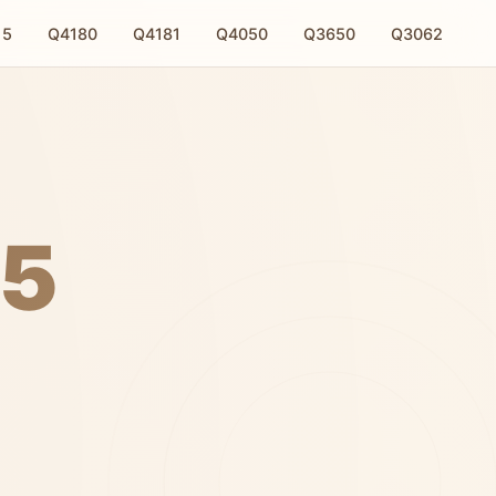
15
Q4180
Q4181
Q4050
Q3650
Q3062
25