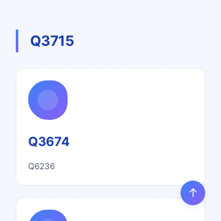
Q3715
Q3674
Q6236
↑