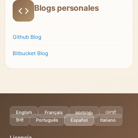
Blogs personales
Github Blog
Bitbucket Blog
English
Français
മലയാളം
ਪੰਜਾਬੀ
हिन्दी
Português
Español
Italiano
Licencia