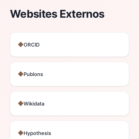
Websites Externos
ORCID
Publons
Wikidata
Hypothesis