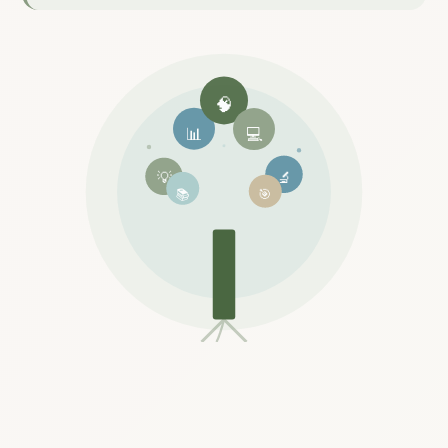
🧠
📊
💻
💡
🔬
📚
🎯