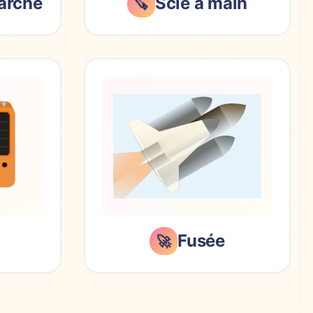
arche
Scie à main
🪚
Fusée
🚀