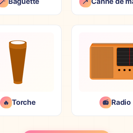
Baguette
Canne de m
🪄
🦯
Torche
Radio
🔥
📻