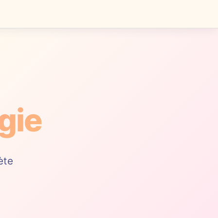
gie
ète