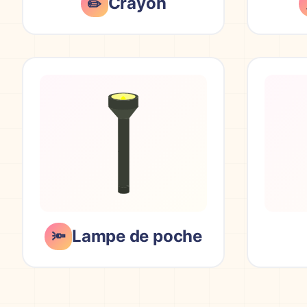
Crayon
✏️
Lampe de poche
🔦