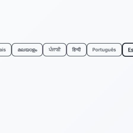
ais
മലയാളം
ਪੰਜਾਬੀ
हिन्दी
Português
E