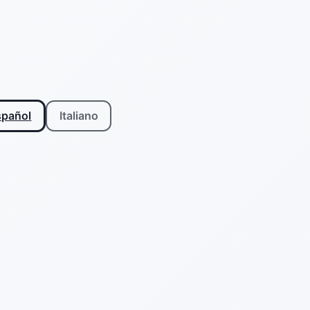
spañol
Italiano