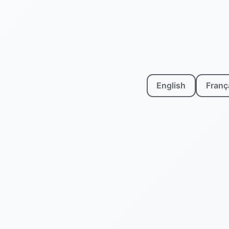
English
Franç