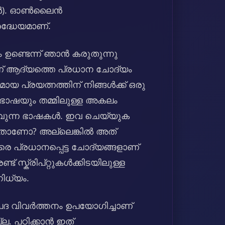
ാഷകൾ). ഓൺലൈൻ
രദ്ധേയമാണ്.
ഉണ്ടെന്ന് ഞാൻ കരുതുന്നു
ാണ് ആദ്യത്തെ പ്രധാന ചോദ്യം
 പ്രയത്നത്തിന് നിങ്ങൾക്ക് ഒരു
 ഭാഷയും തമ്മിലുള്ള അകലം
യാവുന്ന ഭാഷകൾ. ഇവ ചെയ്യുക
താണോ? അല്ലെങ്കിൽ അത്
 പ്രധാനപ്പെട്ട ചോദ്യങ്ങളാണ്
ട് സ്ക്രിപ്റ്റുകൾക്കിടയിലുള്ള
ിധ്യം.
ുപദ വിവർത്തനം ഉപയോഗിച്ചാണ്
്ല. പഠിക്കാൻ ഇത്