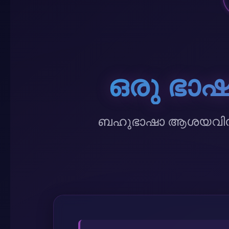
ഒരു ഭാ
ബഹുഭാഷാ ആശയവിനിമയ