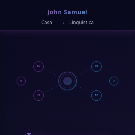
John Samuel
Casa
Linguistica
EN
FR
PT
IT
ES
DE