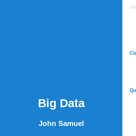
H
Cl
Qu
Big Data
John Samuel