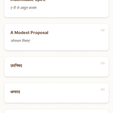
ए पी जे अब्दुल कलाम
A Modest Proposal
जोनाथन स्विफ़्ट
उपनिषद
धम्मपद