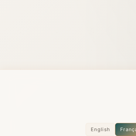
English
Franç