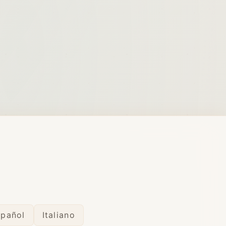
spañol
Italiano