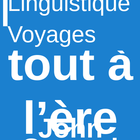
Repen
Linguistique
Voyages
tout à
l’ère
John