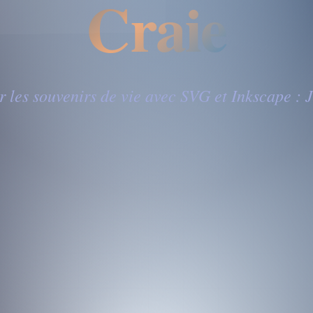
Craie
 les souvenirs de vie avec SVG et Inkscape :