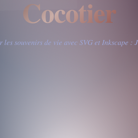
Cocotier
 les souvenirs de vie avec SVG et Inkscape :