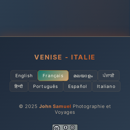
VENISE - ITALIE
English
Français
മലയാളം
ਪੰਜਾਬੀ
हिन्दी
Português
Español
Italiano
© 2025
John Samuel
Photographie et
Voyages