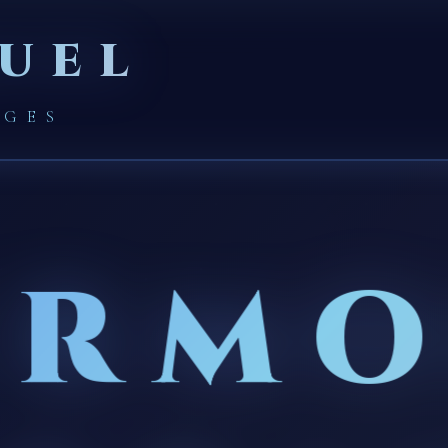
UEL
AGES
ERMO