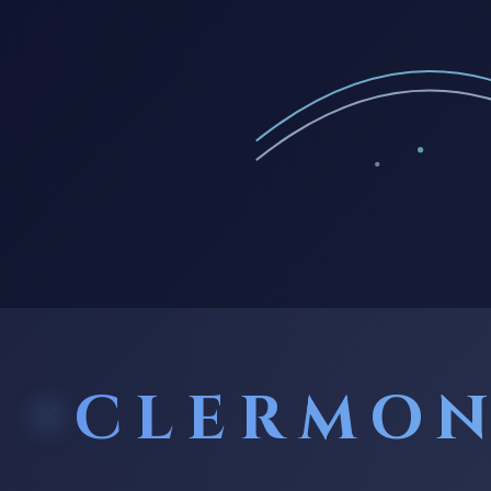
CLERMON
PILIERS