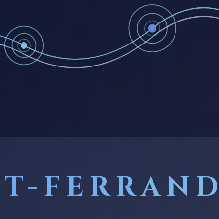
T-FERRAN
CATHÉDRALE