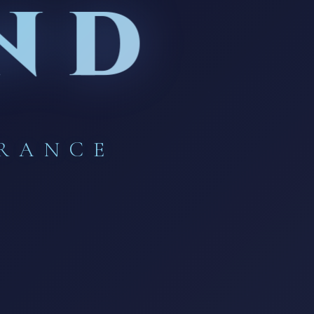
ND
FRANCE