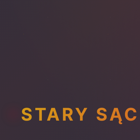
STARY SĄC
AUTEL