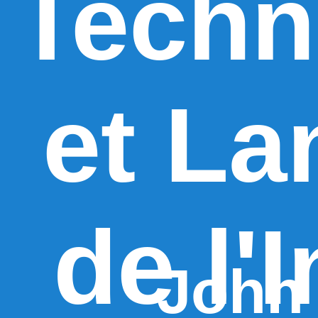
Techn
et L
de l'
John