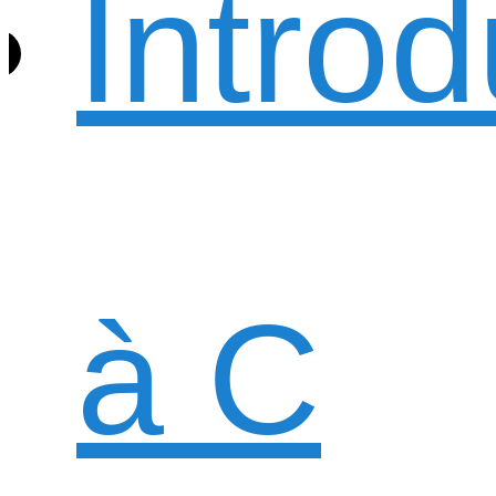
Introd
à C