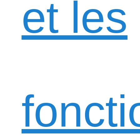
et les
foncti