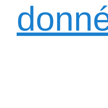
donné
algor