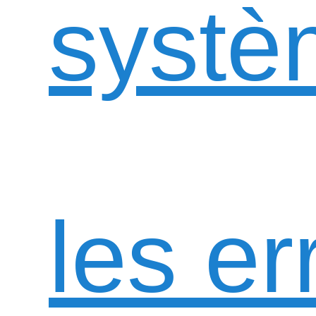
systè
les er