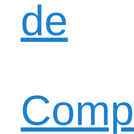
de
Compi