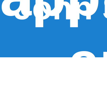
John
a