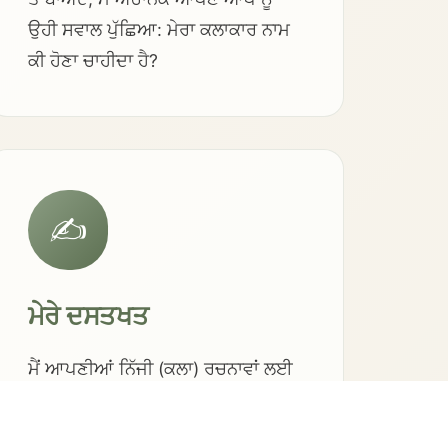
ਉਹੀ ਸਵਾਲ ਪੁੱਛਿਆ: ਮੇਰਾ ਕਲਾਕਾਰ ਨਾਮ
ਕੀ ਹੋਣਾ ਚਾਹੀਦਾ ਹੈ?
✍️
ਮੇਰੇ ਦਸਤਖਤ
ਮੈਂ ਆਪਣੀਆਂ ਨਿੱਜੀ (ਕਲਾ) ਰਚਨਾਵਾਂ ਲਈ
ਦਸਤਖਤ ਵਜੋਂ "Iohannes – JS" ਜਾਂ
"Iohannes – John Samuel" ਦੀ ਵਰਤੋਂ