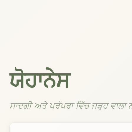
ਯੋਹਾਨੇਸ
ਸਾਦਗੀ ਅਤੇ ਪਰੰਪਰਾ ਵਿੱਚ ਜੜ੍ਹ ਵਾਲਾ 