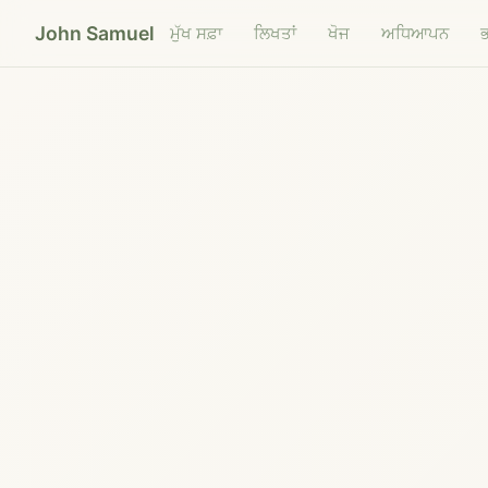
John Samuel
ਮੁੱਖ ਸਫ਼ਾ
ਲਿਖਤਾਂ
ਖੋਜ
ਅਧਿਆਪਨ
ਭ