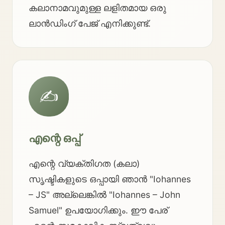
കലാനാമവുമുള്ള ലളിതമായ ഒരു
ലാൻഡിംഗ് പേജ് എനിക്കുണ്ട്.
✍️
എന്റെ ഒപ്പ്
എന്റെ വ്യക്തിഗത (കലാ)
സൃഷ്ടികളുടെ ഒപ്പായി ഞാൻ "Iohannes
– JS" അല്ലെങ്കിൽ "Iohannes – John
Samuel" ഉപയോഗിക്കും. ഈ പേര്