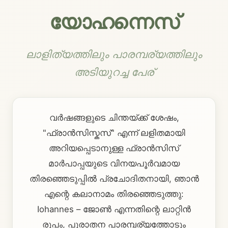
യോഹന്നെസ്
ലാളിത്യത്തിലും പാരമ്പര്യത്തിലും
അടിയുറച്ച പേര്
വർഷങ്ങളുടെ ചിന്തയ്ക്ക് ശേഷം,
"ഫ്രാൻസിസ്കസ്" എന്ന് ലളിതമായി
അറിയപ്പെടാനുള്ള ഫ്രാൻസിസ്
മാർപാപ്പയുടെ വിനയപൂർവമായ
തിരഞ്ഞെടുപ്പിൽ പ്രചോദിതനായി, ഞാൻ
എന്റെ കലാനാമം തിരഞ്ഞെടുത്തു:
Iohannes – ജോൺ എന്നതിന്റെ ലാറ്റിൻ
രൂപം, പുരാതന പാരമ്പര്യത്തോടും