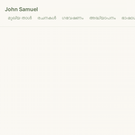
John Samuel
മുഖ്യ താൾ
രചനകൾ
ഗവേഷണം
അദ്ധ്യാപനം
ഭാഷാശ