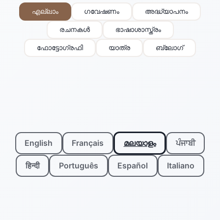
എല്ലാം
ഗവേഷണം
അദ്ധ്യാപനം
രചനകൾ
ഭാഷാശാസ്ത്രം
ഫോട്ടോഗ്രഫി
യാത്ര
ബ്ലോഗ്
English
Français
മലയാളം
ਪੰਜਾਬੀ
हिन्दी
Português
Español
Italiano