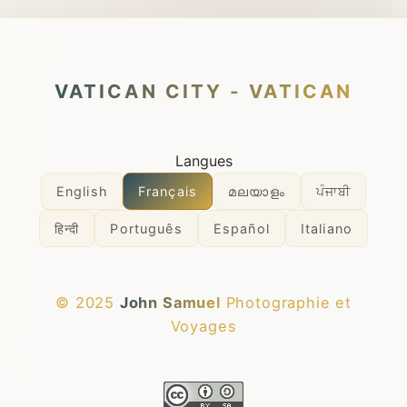
VATICAN CITY - VATICAN
Langues
English
Français
മലയാളം
ਪੰਜਾਬੀ
हिन्दी
Português
Español
Italiano
© 2025
John Samuel
Photographie et
Voyages