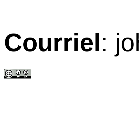
Courriel
: j