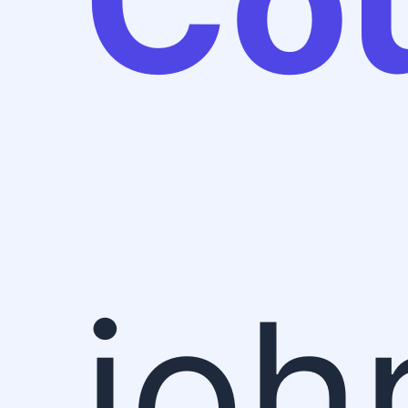
Cou
joh