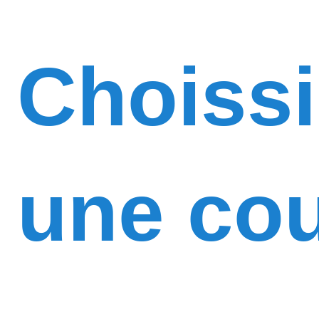
Choiss
une cou