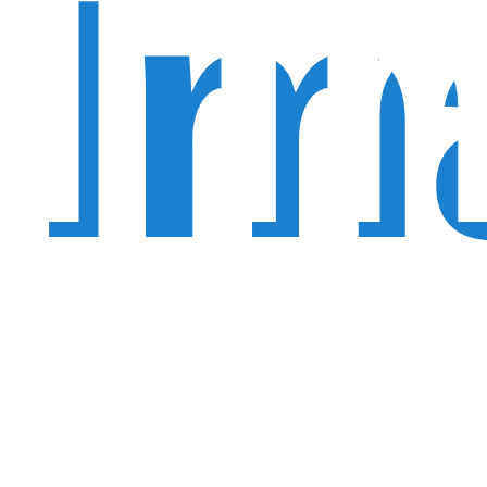
l'I
Im