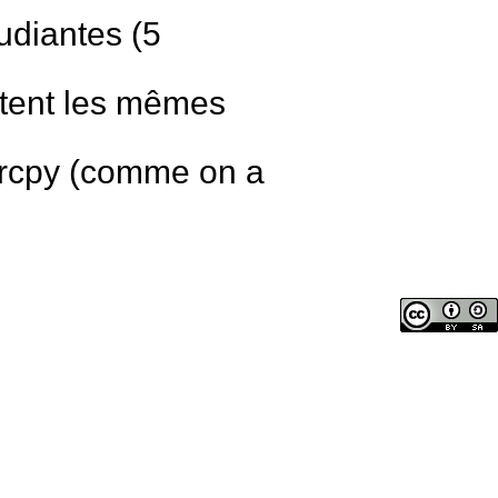
udiantes (5
estent les mêmes
strcpy (comme on a
G), bleu (B) et