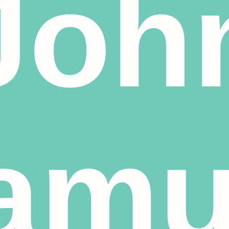
Joh
amu