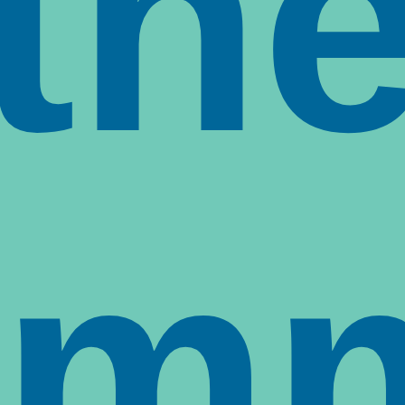
th
om